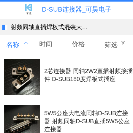
D-SUB连接器_可昊电子
射频同轴直插焊板式混装大电流D-SUB连接器
时间
价格
名称
筛选
2芯连接器 同轴2W2直插射频接插
件 D-SUB180度焊板式插座
5W5公座大电流同轴D-SUB连接
器 射频同轴D-SUB直插5W5公座
连接器